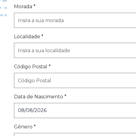
e da
Morada *
e o
ui o
Localidade *
Código Postal *
Data de Nascimento *
Género *