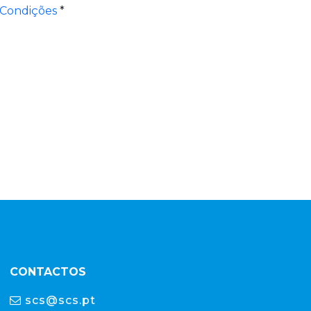
 Condições
*
CONTACTOS
scs@scs.pt