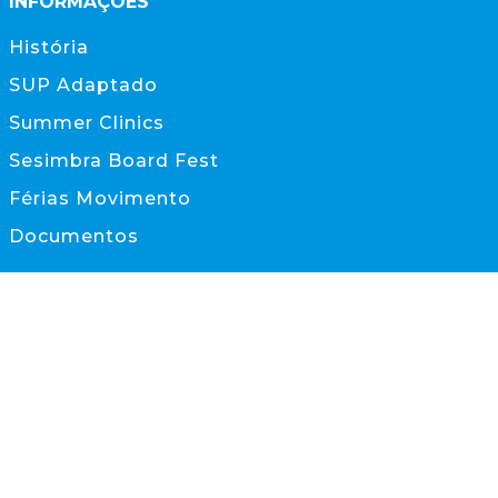
INFORMAÇÕES
História
SUP Adaptado
Summer Clinics
Sesimbra Board Fest
Férias Movimento
Documentos
CONTACTOS
scs@scs.pt
933 845 595
(Chamada para rede móvel nacional)
Sesimbra