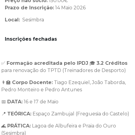
Preço não sócio:
150.00€
Prazo de Inscrição:
14 Maio 2026
Local:
Sesimbra
Inscrições fechadas
✅
Formação acreditada pelo IPDJ
🎓
3.2 Créditos
para renovação do TPTD (Treinadores de Desporto)
👨‍🏫
Corpo Docente:
Tiago Ezequiel, João Taborda,
Pedro Monteiro e Pedro Antunes
📅
DATA:
16 e 17 de Maio
📍
TEÓRICA:
Espaço Zambujal (Freguesia do Castelo)
🌊
PRÁTICA:
Lagoa de Albufeira e Praia do Ouro
(Sesimbra)