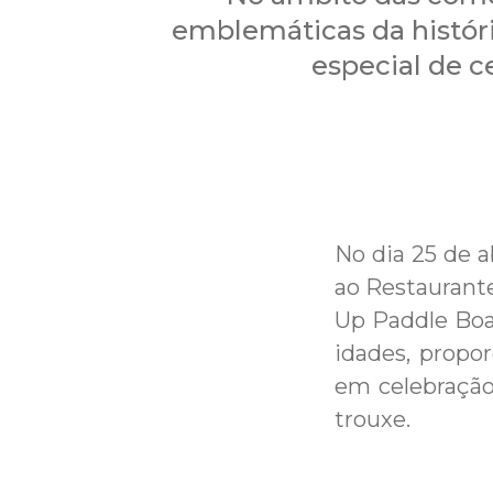
emblemáticas da histór
especial de c
No dia 25 de a
ao Restaurant
Up Paddle Boar
idades, prop
em celebração 
trouxe.