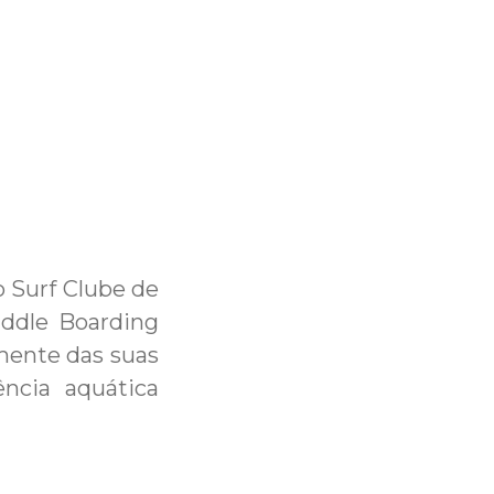
o Surf Clube de
ddle Boarding
mente das suas
ência aquática