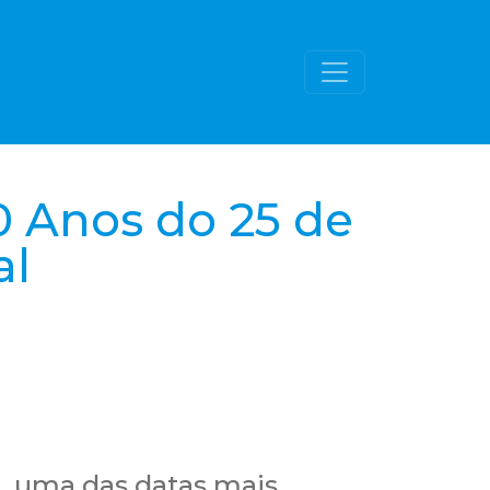
0 Anos do 25 de
al
, uma das datas mais