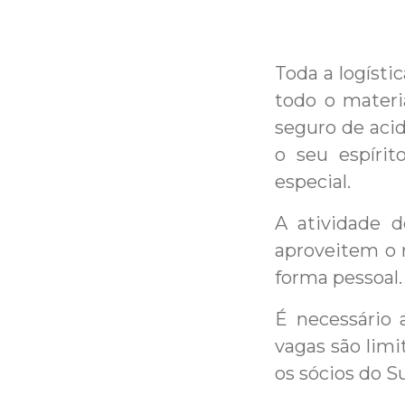
Toda a logísti
todo o materi
seguro de acid
o seu espíri
especial.
A atividade d
aproveitem o r
forma pessoal.
É necessário 
vagas são limi
os sócios do S