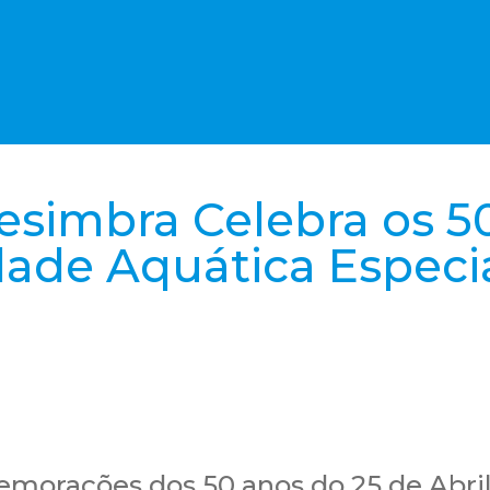
esimbra Celebra os 5
dade Aquática Especi
morações dos 50 anos do 25 de Abril