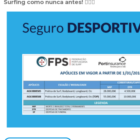
Surfing como nunca antes!
🏄‍♂️🌊